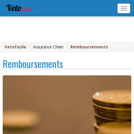
FIRST
Togg
6
navig
Vetofacile
Assurance Chien
Remboursements
Remboursements